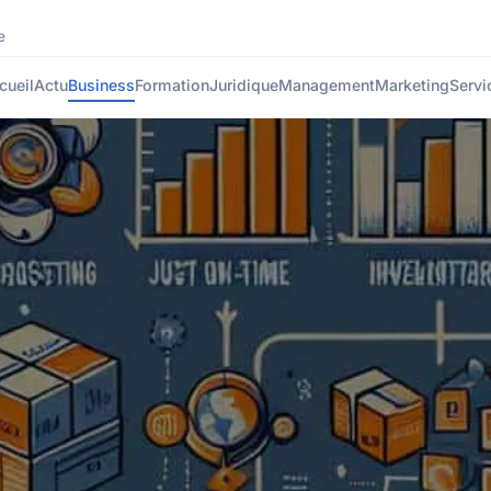
e
cueil
Actu
Business
Formation
Juridique
Management
Marketing
Servi