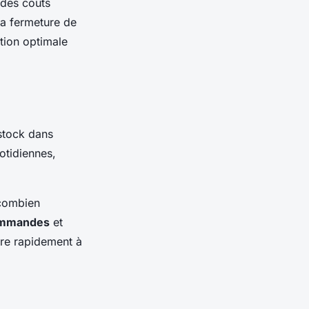
 des coûts
la fermeture de
tion optimale
 stock dans
uotidiennes,
 combien
mmandes
et
dre rapidement à