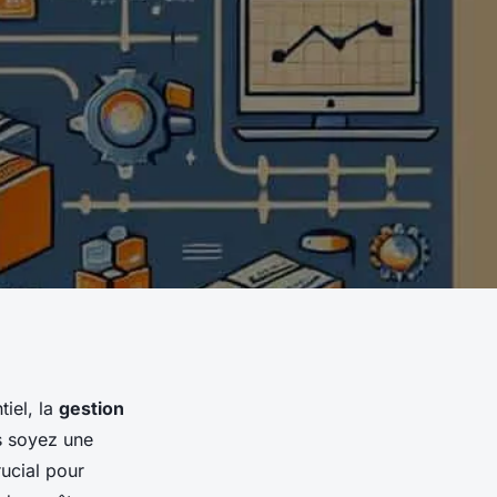
iel, la
gestion
us soyez une
rucial pour