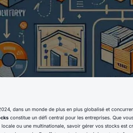
our une gestion
2024, dans un monde de plus en plus globalisé et concurrent
ocks
constitue un défi central pour les entreprises. Que vo
e locale ou une multinationale, savoir gérer vos stocks est c