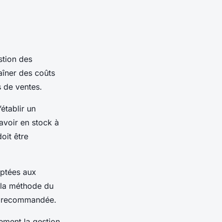
stion des
aîner des coûts
s de ventes.
établir un
 avoir en stock à
oit être
aptées aux
, la méthode du
nt recommandée.
dement la gestion