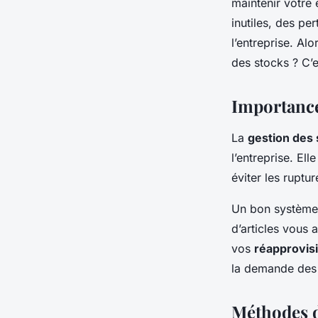
maintenir votre 
inutiles, des pe
cyrille
•
7 mars 2024
•
5 min de lecture
l’entreprise. A
des stocks ? C’e
Importance
La
gestion des 
l’entreprise. El
éviter les ruptur
Un bon système
d’articles vous 
vos
réapprovis
la demande des 
Méthodes d