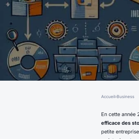
Accueil
›
Business
BUSINESS
Quelles méthodes p
En cette année 
efficace des st
efficace des stocks ?
petite entrepris