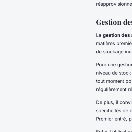
réapprovisionn
Gestion des
La
gestion des 
matières premièr
de stockage inut
Pour une gestion
niveau de stock 
tout moment pou
régulièrement r
De plus, il con
spécificités de 
Premier entré, 
Enfin, l’utilisa