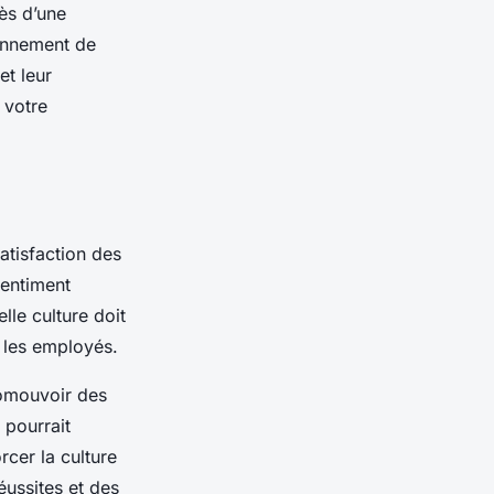
ès d’une
ronnement de
et leur
e votre
satisfaction des
sentiment
le culture doit
s les employés.
romouvoir des
a pourrait
rcer la culture
éussites et des