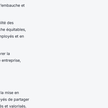
 d’embauche et
lité des
che équitables,
mployés et en
rer la
 entreprise,
 la mise en
oyés de partager
és et valorisés.