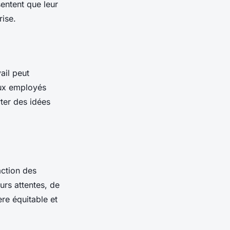
entent que leur
rise.
ail peut
aux employés
ter des idées
action des
rs attentes, de
re équitable et