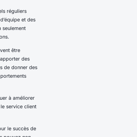
ls réguliers
 d’équipe et des
on seulement
ions.
vent être
 apporter des
es de donner des
omportements
uer à améliorer
e service client
our le succès de