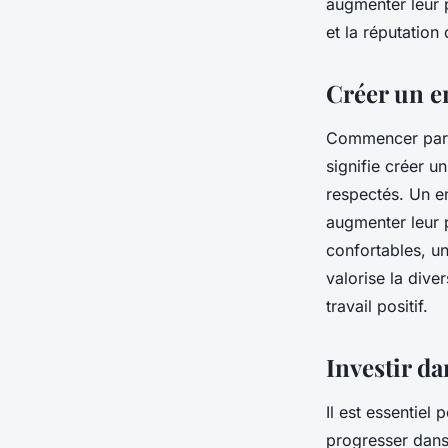
augmenter leur p
entreprise
et la réputation
Créer un e
cyrille
•
6 novembre 2023
•
5 min de lecture
Commencer par l
signifie créer u
respectés. Un en
augmenter leur p
confortables, un
valorise la dive
travail positif.
Investir d
Il est essentiel
progresser dans 