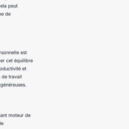
Cela peut
me de
ersonnelle est
 cet équilibre
oductivité et
 de travail
s généreuses.
sant moteur de
de