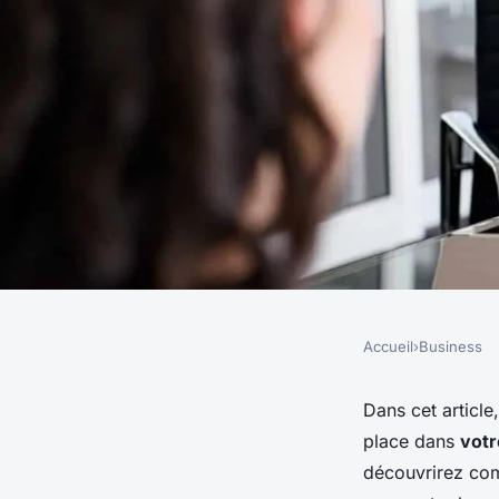
Accueil
›
Business
BUSINESS
les stratégies pour 
Dans cet article
place dans
votr
satisfaction des em
découvrirez com