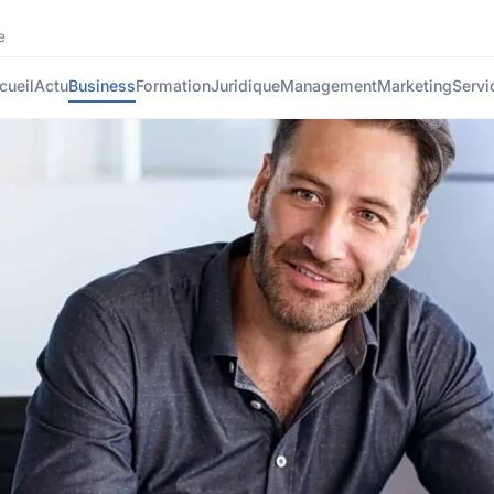
e
cueil
Actu
Business
Formation
Juridique
Management
Marketing
Servi