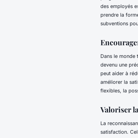
des employés est
prendre la form
subventions pour
Encourager 
Dans le monde tré
devenu une pré
peut aider à réd
améliorer la sat
flexibles, la po
Valoriser 
La reconnaissan
satisfaction. Ce