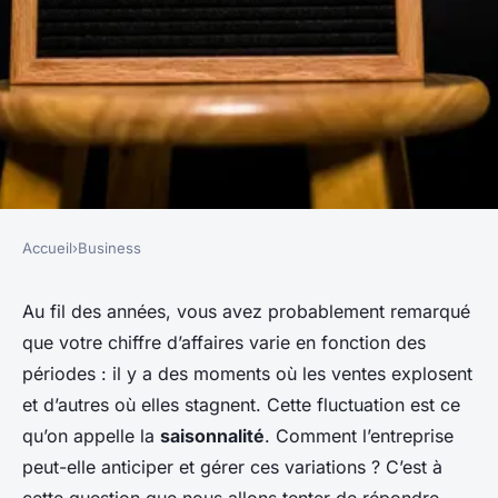
Accueil
›
Business
BUSINESS
Comment gérer la saisonnalité
Au fil des années, vous avez probablement remarqué
que votre chiffre d’affaires varie en fonction des
des ventes ?
périodes : il y a des moments où les ventes explosent
et d’autres où elles stagnent. Cette fluctuation est ce
cyrille
•
18 février 2024
•
6 min de lecture
qu’on appelle la
saisonnalité
. Comment l’entreprise
peut-elle anticiper et gérer ces variations ? C’est à