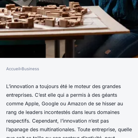
Accueil
›
Business
BUSINESS
comment créer une culture
L’innovation a toujours été le moteur des grandes
entreprises. C’est elle qui a permis à des géants
d'innovation dans votre
comme Apple, Google ou Amazon de se hisser au
entreprise
rang de leaders incontestés dans leurs domaines
respectifs. Cependant, l’innovation n’est pas
cyrille
•
6 novembre 2023
•
5 min de lecture
l’apanage des multinationales. Toute entreprise, quelle