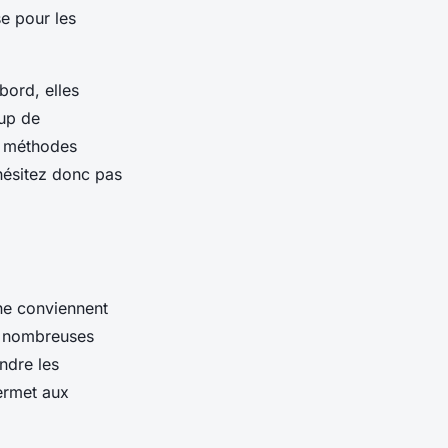
e pour les
bord, elles
oup de
es méthodes
’hésitez donc pas
 ne conviennent
de nombreuses
ndre les
ermet aux