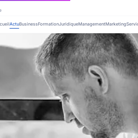
e
cueil
Actu
Business
Formation
Juridique
Management
Marketing
Servi