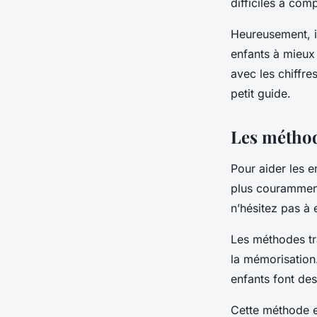
difficiles à com
mieux comprendre 
Heureusement, i
enfants à mieux
cyrille
•
3 mai 2023
•
2 min de lecture
avec les chiffr
petit guide.
Les méthod
Pour aider les e
plus couramment
n’hésitez pas à 
Les méthodes tra
la mémorisation
enfants font des
Cette méthode es