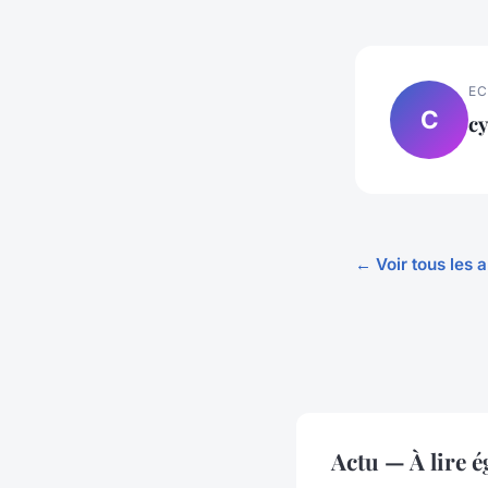
EC
C
cy
← Voir tous les a
Actu — À lire 