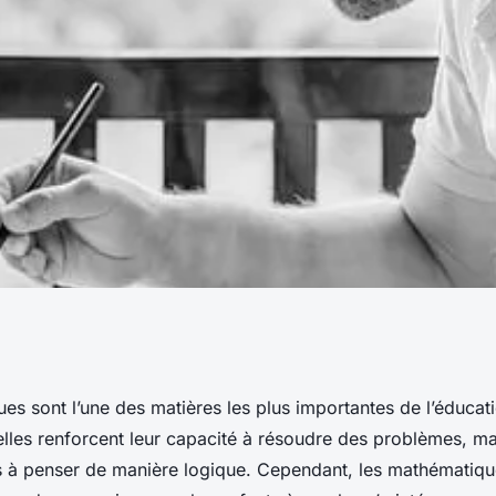
hodes
s sont l’une des matières les plus importantes de l’éducat
lles renforcent leur capacité à résoudre des problèmes, mai
ider son enfant à
ts à penser de manière logique. Cependant, les mathématiqu