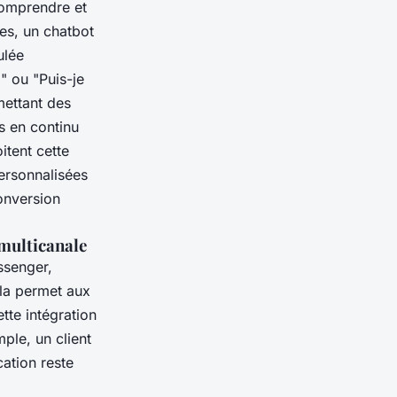
omprendre et
es, un chatbot
ulée
" ou "Puis-je
mettant des
es en continu
itent cette
ersonnalisées
onversion
multicanale
ssenger,
la permet aux
ette intégration
ple, un client
ation reste