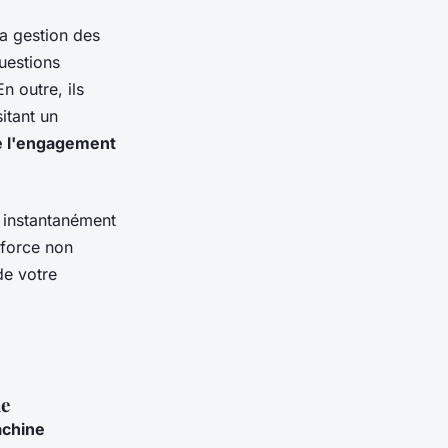
la gestion des
uestions
n outre, ils
itant un
e l'engagement
 instantanément
nforce non
de votre
ne
achine