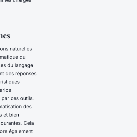
it les charges
s
nes
ions naturelles
omatique du
ces du langage
ent des réponses
ristiques
arios
par ces outils,
omatisation des
 et bien
courantes. Cela
iore également