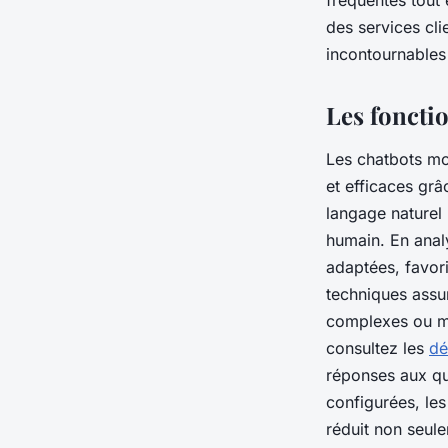
fréquentes tout 
des services cli
cyrille
•
31 décembre 2024
•
5 min de lecture
incontournables
Les foncti
Les chatbots mod
et efficaces gr
langage naturel
humain. En anal
adaptées, favori
techniques assu
complexes ou mal
consultez les
dé
réponses aux qu
configurées, les
réduit non seul