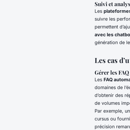
Suivi et analy
Les
plateformes
suivre les perfo
permettent d’aju
avec les chatbo
génération de l
Les cas d’u
Gérer les FAQ 
Les
FAQ automa
domaines de l’éd
d’obtenir des ré
de volumes impo
Par exemple, u
cursus ou fourni
précision remarq