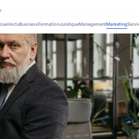
e
cueil
Actu
Business
Formation
Juridique
Management
Marketing
Servi