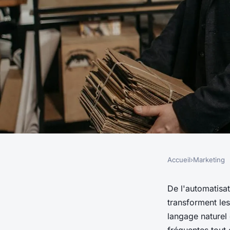
Accueil
›
Marketing
MARKETING
Découvrez les fonct
De l'automatisat
transforment le
incontournables des
langage naturel 