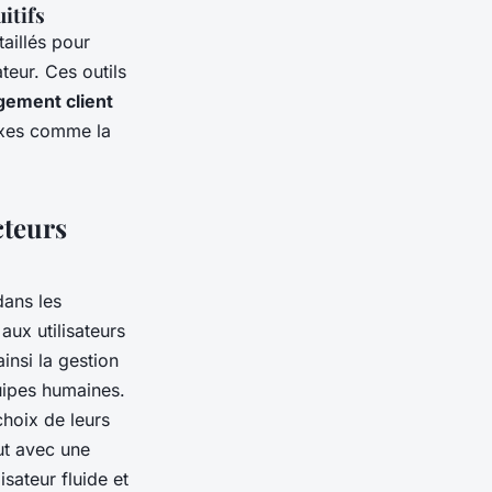
itifs
taillés pour
teur. Ces outils
gement client
exes comme la
cteurs
dans les
aux utilisateurs
insi la gestion
uipes humaines.
choix de leurs
ut avec une
sateur fluide et