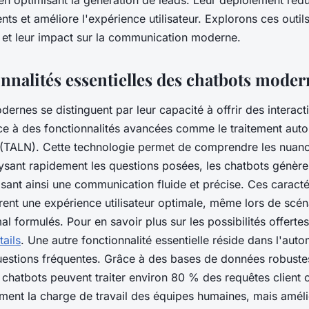
en optimisant la génération de leads. Leur déploiement rédu
ents et améliore l'expérience utilisateur. Explorons ces outil
 et leur impact sur la communication moderne.
onnalités essentielles des chatbots moder
ernes se distinguent par leur capacité à offrir des interact
âce à des fonctionnalités avancées comme le traitement aut
 (TALN). Cette technologie permet de comprendre les nuan
ysant rapidement les questions posées, les chatbots génèr
sant ainsi une communication fluide et précise. Ces caracté
rent une expérience utilisateur optimale, même lors de scén
 formulés. Pour en savoir plus sur les possibilités offertes 
tails
. Une autre fonctionnalité essentielle réside dans l'aut
estions fréquentes. Grâce à des bases de données robustes
 chatbots peuvent traiter environ 80 % des requêtes client 
ement la charge de travail des équipes humaines, mais amél