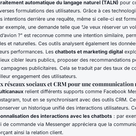
traitement automatique du langage naturel (TALN)
pour c
erses formulations des utilisateurs. Grâce à ces technologi
les intentions derrière une requête, même si celle-ci est form
ar exemple, une demande telle que "Je veux réserver un vol
t d’avion ?" est reconnue comme une intention similaire, per
ides et naturelles. Ces outils analysent également les donné
leurs performances. Les
chatbots et marketing digital
explo
ieux cibler leurs publics, proposer des recommandations p
 campagnes publicitaires. Cela se traduit par des taux de c
lleur engagement des utilisateurs.
ux réseaux sociaux et CRM pour une communication 
ulticanaux
relient différents supports comme Facebook Me
stagram, tout en se synchronisant avec des outils CRM. Ce
onserver un historique unifié des interactions utilisateurs. C
onnalisation des interactions avec les chatbots
: par exem
vi de commande via Messenger appréciera que la communic
çant ainsi la relation client.