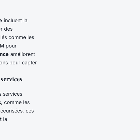
e
incluent la
er des
 clés comme les
RM pour
ance
améliorent
ions pour capter
 services
s services
es, comme les
sécurisées, ces
t la