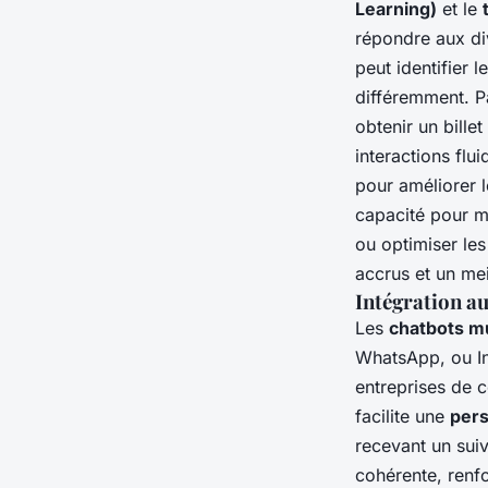
Learning)
et le
répondre aux div
peut identifier 
différemment. P
obtenir un bille
interactions flu
pour améliorer 
capacité pour m
ou optimiser les
accrus et un mei
Intégration a
Les
chatbots m
WhatsApp, ou In
entreprises de c
facilite une
pers
recevant un sui
cohérente, renfor