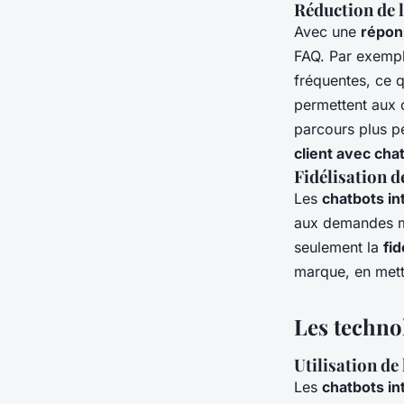
Réduction de l
Avec une
répon
FAQ. Par exempl
fréquentes, ce q
permettent aux 
parcours plus p
client avec cha
Fidélisation d
Les
chatbots in
aux demandes mê
seulement la
fid
marque, en mett
Les technol
Utilisation de 
Les
chatbots int