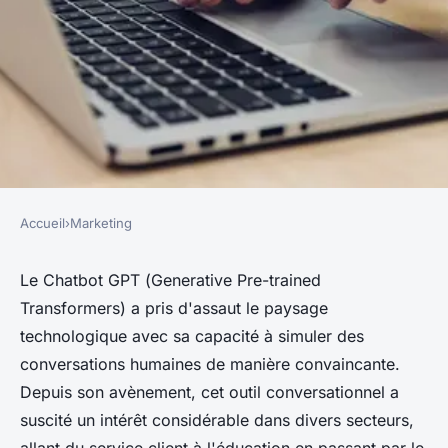
Accueil
›
Marketing
MARKETING
Chatbot GPT : le nouvel outil
Le Chatbot GPT (
Generative Pre-trained
Transformers
) a pris d'assaut le paysage
conversationnel
technologique avec sa capacité à simuler des
technologique est-il
conversations humaines de manière convaincante.
révolutionnaire ?
Depuis son avènement, cet outil conversationnel a
suscité un intérêt considérable dans divers secteurs,
cyrille
•
22 mars 2024
•
3 min de lecture