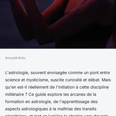
Accueil
›
Actu
ACTU
Guide complet sur la
L'astrologie, souvent envisagée comme un pont entre
science et mysticisme, suscite curiosité et débat. Mais
formation en astrologie : tout
qu'en est-il réellement de l'initiation à cette discipline
ce que vous devez savoir
millénaire ? Ce guide explore les arcanes de la
formation en astrologie, de l'apprentissage des
cyrille
•
23 mars 2024
•
3 min de lecture
aspects astrologiques à la maîtrise des transits