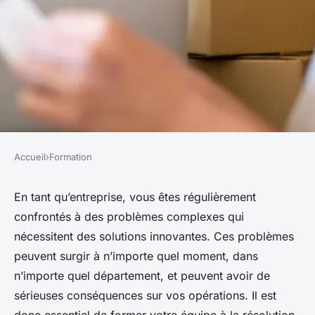
Accueil
›
Formation
FORMATION
Comment former à la
En tant qu’entreprise, vous êtes régulièrement
confrontés à des problèmes complexes qui
résolution de problèmes
nécessitent des solutions innovantes. Ces problèmes
complexes ?
peuvent surgir à n’importe quel moment, dans
n’importe quel département, et peuvent avoir de
cyrille
•
18 février 2024
•
6 min de lecture
sérieuses conséquences sur vos opérations. Il est