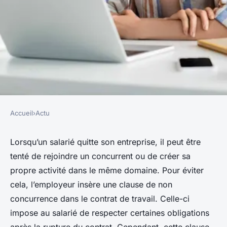
Accueil
›
Actu
ACTU
La clause de non concurrence
Lorsqu’un salarié quitte son entreprise, il peut être
tenté de rejoindre un concurrent ou de créer sa
dans le contrat de travail :
propre activité dans le même domaine. Pour éviter
comprendre son enjeu
cela, l’employeur insère une clause de non
concurrence dans le contrat de travail. Celle-ci
cyrille
•
5 février 2024
•
3 min de lecture
impose au salarié de respecter certaines obligations