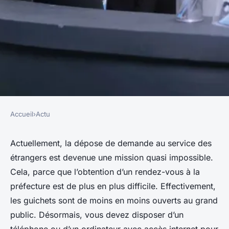
Accueil
›
Actu
ACTU
Prise de rendez-vous en
Actuellement, la dépose de demande au service des
étrangers est devenue une mission quasi impossible.
préfecture : raisons de
Cela, parce que l’obtention d’un rendez-vous à la
difficultés et solutions
préfecture est de plus en plus difficile. Effectivement,
efficaces pour réussir !
les guichets sont de moins en moins ouverts au grand
public. Désormais, vous devez disposer d’un
cyrille
•
12 janvier 2024
•
3 min de lecture