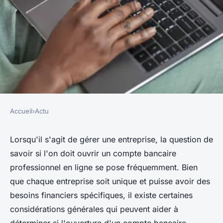
Accueil
›
Actu
ACTU
Qui doit ouvrir un compte
Lorsqu'il s'agit de gérer une entreprise, la question de
savoir si l'on doit ouvrir un compte bancaire
bancaire professionnel en
professionnel en ligne se pose fréquemment. Bien
ligne ?
que chaque entreprise soit unique et puisse avoir des
besoins financiers spécifiques, il existe certaines
cyrille
•
18 novembre 2023
•
2 min de lecture
considérations générales qui peuvent aider à