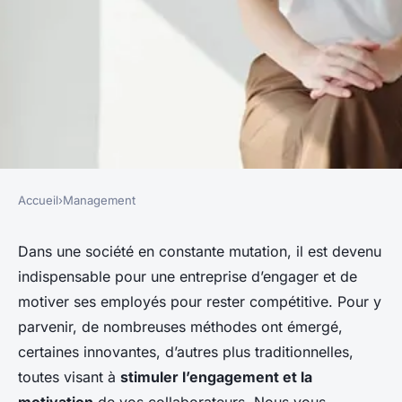
Accueil
›
Management
MANAGEMENT
comment favoriser
Dans une société en constante mutation, il est devenu
indispensable pour une entreprise d’engager et de
l'engagement et la motivation
motiver ses employés pour rester compétitive. Pour y
de vos employés
parvenir, de nombreuses méthodes ont émergé,
certaines innovantes, d’autres plus traditionnelles,
cyrille
•
6 novembre 2023
•
5 min de lecture
toutes visant à
stimuler l’engagement et la